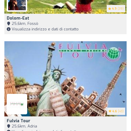
4.9
(39)
Dolom-Eat
25,6km, Fossò
Visualizza indirizzo e dati di contatto
4.6
(43)
Fulvia Tour
25,6km, Adria