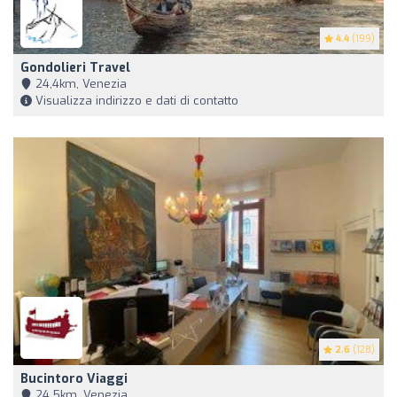
4.4
(199)
Gondolieri Travel
24,4km, Venezia
Visualizza indirizzo e dati di contatto
2.6
(128)
Bucintoro Viaggi
24,5km, Venezia