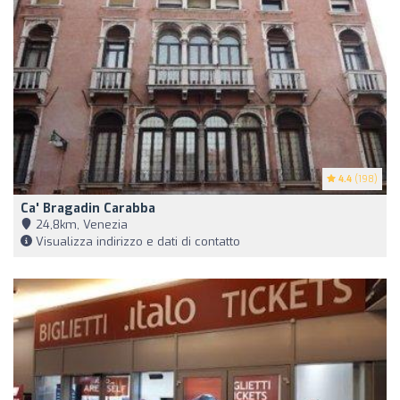
4.4
(198)
Ca' Bragadin Carabba
24,8km, Venezia
Visualizza indirizzo e dati di contatto