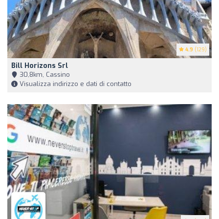
4.9
(129)
Bill Horizons Srl
30,8km, Cassino
Visualizza indirizzo e dati di contatto