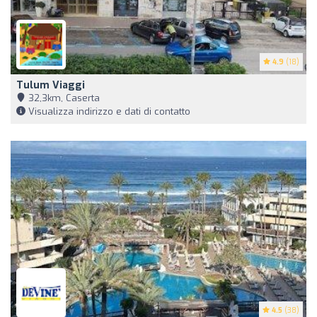
4.9
(18)
Tulum Viaggi
32,3km, Caserta
Visualizza indirizzo e dati di contatto
4.5
(38)