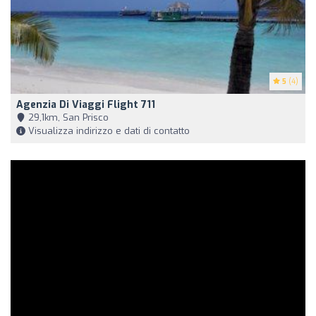
5
(4)
Agenzia Di Viaggi Flight 711
29,1km, San Prisco
Visualizza indirizzo e dati di contatto