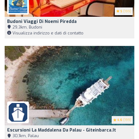
5
(199)
Budoni Viaggi Di Noemi Piredda
29,3km, Budoni
Visualizza indirizzo e dati di contatto
4.6
(199)
Escursioni La Maddalena Da Palau - Giteinbarca.it
30,1km, Palau