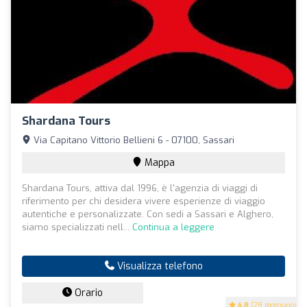
Shardana Tours
Via Capitano Vittorio Bellieni 6 - 07100, Sassari
Mappa
Shardana Tours, attiva dal 1996, è l'agenzia di viaggi di
riferimento per chi desidera vivere esperienze di viaggio
autentiche e personalizzate. Con sedi a Sassari e Alghero,
siamo specializzati nell...
Continua a leggere
Visualizza telefono
Orario
4.8
(28 recensioni)