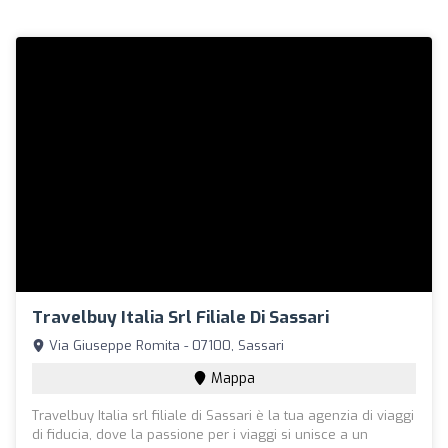
Travelbuy Italia Srl Filiale Di Sassari
Via Giuseppe Romita - 07100, Sassari
Mappa
Travelbuy Italia srl filiale di Sassari è la tua agenzia di viaggi
di fiducia, dove la passione per i viaggi si unisce a un