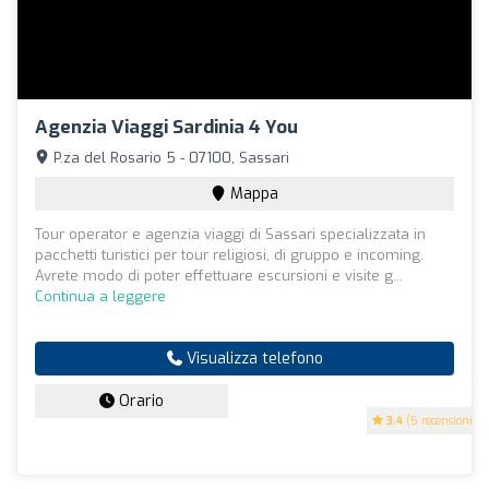
Agenzia Viaggi Sardinia 4 You
P.za del Rosario 5 - 07100, Sassari
Mappa
Tour operator e agenzia viaggi di Sassari specializzata in
pacchetti turistici per tour religiosi, di gruppo e incoming.
Avrete modo di poter effettuare escursioni e visite g...
Continua a leggere
Visualizza telefono
Orario
3.4
(5 recensioni)