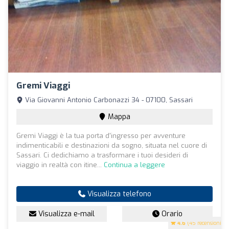
Gremi Viaggi
Via Giovanni Antonio Carbonazzi 34 - 07100, Sassari
Mappa
Gremi Viaggi è la tua porta d'ingresso per avventure
indimenticabili e destinazioni da sogno, situata nel cuore di
Sassari. Ci dedichiamo a trasformare i tuoi desideri di
viaggio in realtà con itine...
Continua a leggere
Visualizza telefono
Visualizza e-mail
Orario
4.6
(45 recensioni)