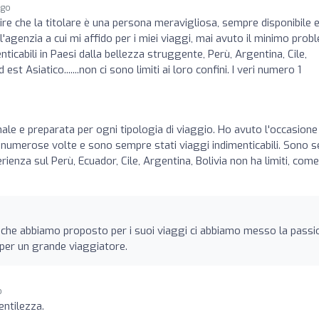
ago
ire che la titolare è una persona meravigliosa, sempre disponibile 
l'agenzia a cui mi affido per i miei viaggi, mai avuto il minimo prob
icabili in Paesi dalla bellezza struggente, Perù, Argentina, Cile,
est Asiatico.......non ci sono limiti ai loro confini. I veri numero 1
nale e preparata per ogni tipologia di viaggio. Ho avuto l'occasione 
io numerose volte e sono sempre stati viaggi indimenticabili. Sono 
erienza sul Perù, Ecuador, Cile, Argentina, Bolivia non ha limiti, com
io che abbiamo proposto per i suoi viaggi ci abbiamo messo la passi
 per un grande viaggiatore.
o
ntilezza.