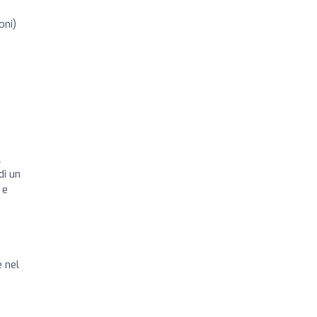
oni)
l
di un
 e
 nel