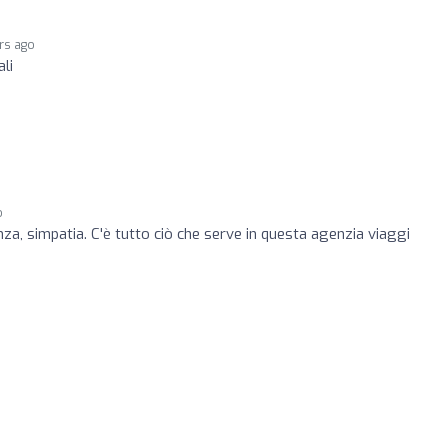
rs ago
li
o
o
nza, simpatia. C'è tutto ciò che serve in questa agenzia viaggi