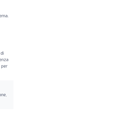
e
lema.
di
senza
e per
one,