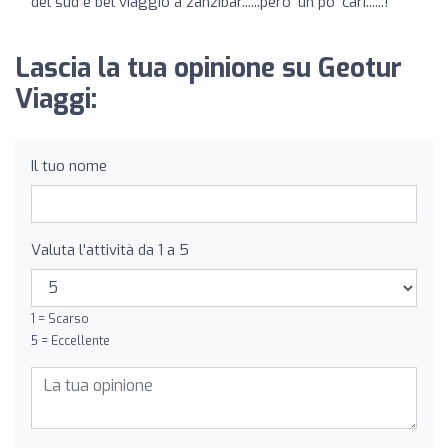
del sud e bel viaggio a zanzibar......pero' un po' cari......!
Lascia la tua opinione su Geotur
Viaggi:
Il tuo nome
Valuta l'attività da 1 a 5
1 = Scarso
5 = Eccellente