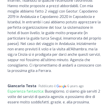
internet, fidandoci di qualche recensione favorevole.
Hanno molte proposte a prezzi abbordabili. Con mia
moglie abbiamo fatto 2 viaggi con Geotur: Capodanno
2019 in Andalusia e Capodanno 2020 in Capoadocia e
Istanbul. In entrambi i casi abbiamo potuto apprezzare la
perfetta organizzazione del tour, la sistemazione in
hotel di buon livello, le guide molto preparate (in
particolare la guida turca Sevgul, innamorata del proprio
paese). Nel caso del viaggio in Andalusia, inizialmente
non erano previsti il volo e la visita all'Alhambra, ma la
sig.ra Cinzia si è prodigata per darci anche questi servizi,
seppur noi fossimo all'ultimo minuto. Agenzia che
consigliamo. Ci ripromettiamo di andarli a conoscere con
la prossima gita a Ferrara.
Giancarlo Testa
Pubblicato il
6 years ago
Esperienza fantastica:
Buongiorno, ci siamo già serviti 2
volte dei servizi di questa agenzia, e,possiamo dire di
essere molto soddisfatti, grazie, e, alla prossima,