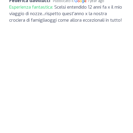
Federica Gavillucci
Pubblicato il
1 year ago
Esperienza fantastica:
Scelsi entendido 12 anni fa x il mio
viaggio di nozze...rispetto quest'anno x la nostra
crociera di famigliaoggi come allora eccezionali in tutto!