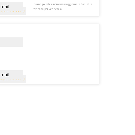
L'orario potrebbe non essere aggiornato. Contatta
-mail
l'azienda per verificarlo.
7
(200 recensioni)
-mail
.9
(66 recensioni)