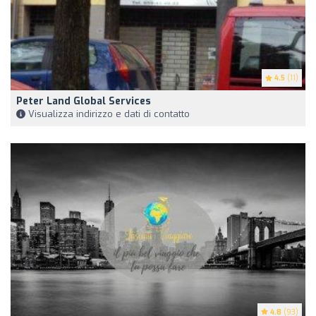
4.5
(11)
Peter Land Global Services
Visualizza indirizzo e dati di contatto
4.8
(93)