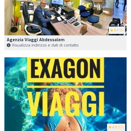
3.7
(6)
Agenzia Viaggi Abdessalem
Visualizza indirizzo e dati di contatto
4.9
(57)