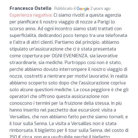
Francesco Ostello
Pubblicato il
2 years ago
Esperienza negativa:
Ci siamo rivolti a questa agenzia
per pianificare il nostro viaggio di nozze a Parigi lo
scorso anno. Ad ogni incontro siamo stati trattati con
superficialità, dedicandoci poco tempo tra una telefonata
e l'altra di altri clienti. Partiamo dal principio, abbiamo
stipulato un'assicurazione che ci è stata presentata
come copertura per OGNI EVENIENZA, sia lavorative
straordinarie, sia mediche. Purtroppo così non è stato,
perché abbiamo dovuto interrompere il nostro viaggio di
nozze, costretti a rientrare per motivi lavorativi. In realtà
abbiamo scoperto solo dopo che l'assicurazione copriva
solo alcune questioni mediche. La cosa peggiore è che gli
operatori che offrono questa assicurazione non
conoscono i termini per la fruizione della stessa. In più
hanno inserito nel pacchetto due escursioni: visita a
Versailles, che non abbiamo fatto perché siamo tornati, e
il tour sulla Senna. La visita a Versailles non è stata
rimborsata. Il biglietto per Il tour sulla Senna, del costo di
150 € circa, non era usufruibile perché il biglietto