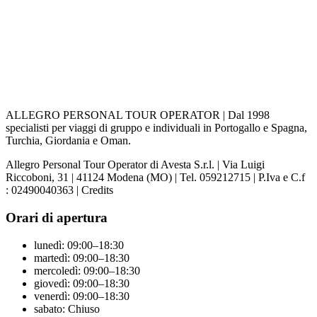
ALLEGRO PERSONAL TOUR OPERATOR | Dal 1998
specialisti per viaggi di gruppo e individuali in Portogallo e Spagna,
Turchia, Giordania e Oman.
Allegro Personal Tour Operator di Avesta S.r.l. | Via Luigi
Riccoboni, 31 | 41124 Modena (MO) | Tel. 059212715 | P.Iva e C.f
: 02490040363 | Credits
Orari di apertura
lunedì: 09:00–18:30
martedì: 09:00–18:30
mercoledì: 09:00–18:30
giovedì: 09:00–18:30
venerdì: 09:00–18:30
sabato: Chiuso