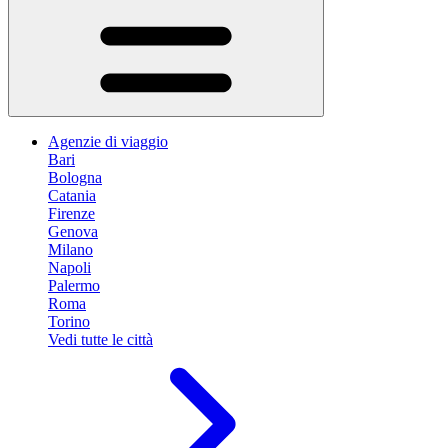
Agenzie di viaggio
Bari
Bologna
Catania
Firenze
Genova
Milano
Napoli
Palermo
Roma
Torino
Vedi tutte le città