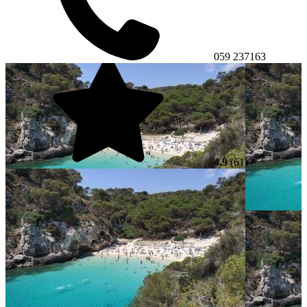
059 237163
4.9
(61)