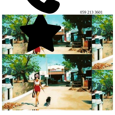
059 213 3601
4.9
(7)