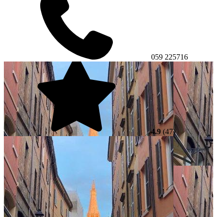
059 225716
4.9
(47)