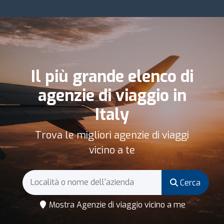
Il più grande elenco di
agenzie di viaggio in
Italy
Trova le migliori agenzie di viaggi
vicino a te
Cerca
Mostra Agenzie di viaggio vicino a me