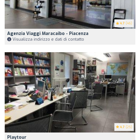
4.7
(46)
Agenzia Viaggi Maracaibo - Piacenza
Visualizza indirizzo e dati di contatto
4.7
(25)
Playtour