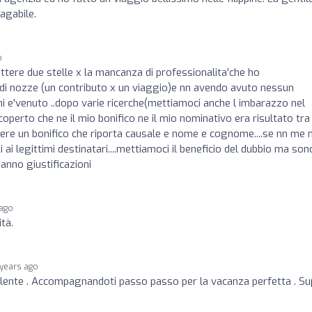
agabile.
o
tere due stelle x la mancanza di professionalita'che ho
o di nozze (un contributo x un viaggio)e nn avendo avuto nessun
mi e'venuto ..dopo varie ricerche(mettiamoci anche l imbarazzo nel
operto che ne il mio bonifico ne il mio nominativo era risultato tra 
vedere un bonifico che riporta causale e nome e cognome....se nn me 
ai legittimi destinatari....mettiamoci il beneficio del dubbio ma son
nno giustificazioni
 ago
tà.
 years ago
ellente . Accompagnandoti passo passo per la vacanza perfetta . Su