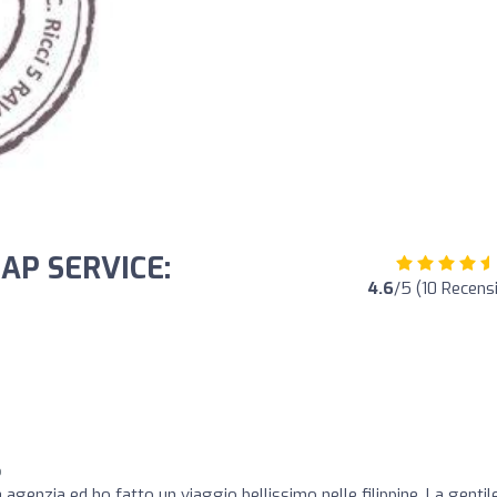
GAP SERVICE:
4.6
/5 (10 Recensi
o
o
 agenzia ed ho fatto un viaggio bellissimo nelle filippine. La genti