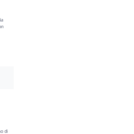
ia
on
o di