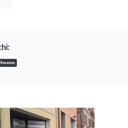
hi:
a Ravenna