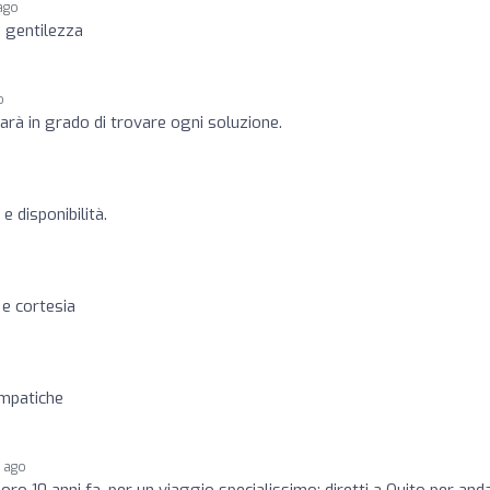
ago
e gentilezza
o
arà in grado di trovare ogni soluzione.
e disponibilità.
 e cortesia
impatiche
s ago
ro 10 anni fa, per un viaggio specialissimo: diretti a Quito per and