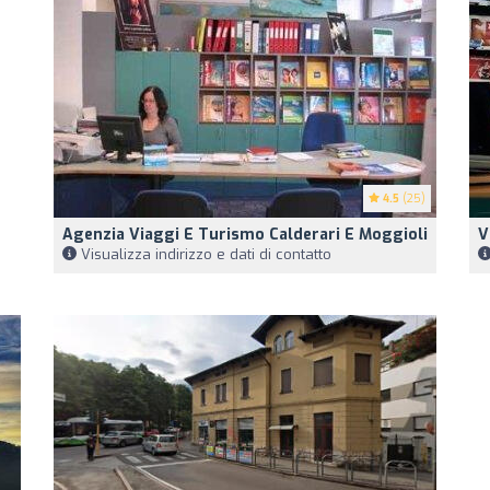
4.5
(25)
Agenzia Viaggi E Turismo Calderari E Moggioli
V
Visualizza indirizzo e dati di contatto