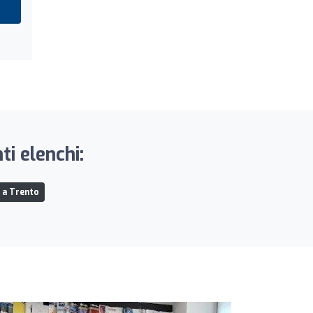
i elenchi:
o a Trento