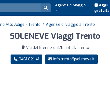
Agenzie di viaggio
Aggiun
gratuit
tino Alto Adige - Trento
Agenzie di viaggio a Trento
SOLENEVE Viaggi Trento
Via del Brennero 320, 38121, Trento
0461 821141
info.trento@soleneve.it