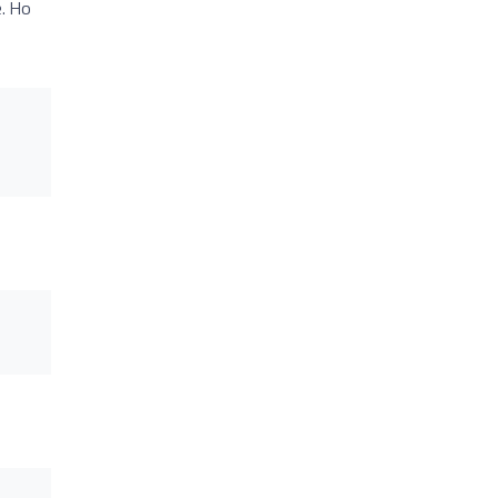
e. Ho
a