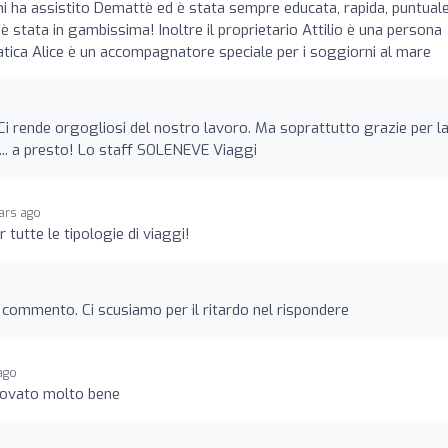
i ha assistito Demattè ed è stata sempre educata, rapida, puntual
tata in gambissima! Inoltre il proprietario Attilio è una persona
patica Alice è un accompagnatore speciale per i soggiorni al mare
 Ci rende orgogliosi del nostro lavoro. Ma soprattutto grazie per l
. ... a presto! Lo staff SOLENEVE Viaggi
ars ago
 tutte le tipologie di viaggi!
el commento. Ci scusiamo per il ritardo nel rispondere
ago
rovato molto bene