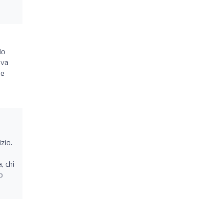
do
eva
 e
zio.
, chi
o