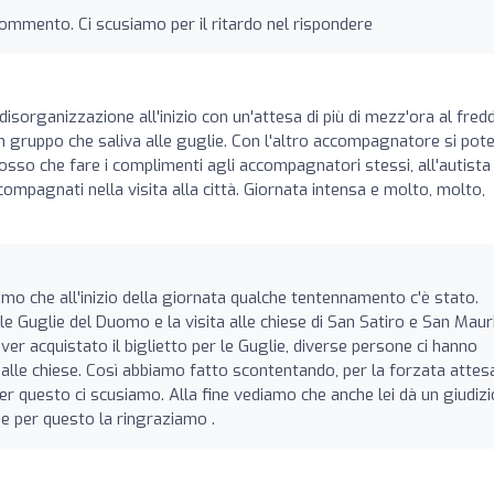
 commento. Ci scusiamo per il ritardo nel rispondere
 disorganizzazione all'inizio con un'attesa di più di mezz'ora al fred
 un gruppo che saliva alle guglie. Con l'altro accompagnatore si pot
 posso che fare i complimenti agli accompagnatori stessi, all'autista
compagnati nella visita alla città. Giornata intensa e molto, molto,
amo che all'inizio della giornata qualche tentennamento c'è stato.
a le Guglie del Duomo e la visita alle chiese di San Satiro e San Mauri
er acquistato il biglietto per le Guglie, diverse persone ci hanno
a alle chiese. Così abbiamo fatto scontentando, per la forzata attesa
Per questo ci scusiamo. Alla fine vediamo che anche lei dà un giudizi
e per questo la ringraziamo .