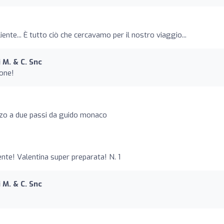
liente... È tutto ciò che cercavamo per il nostro viaggio...
 M. & C. Snc
ione!
zzo a due passi da guido monaco
ente! Valentina super preparata! N. 1
 M. & C. Snc