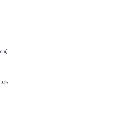
oni)
razie