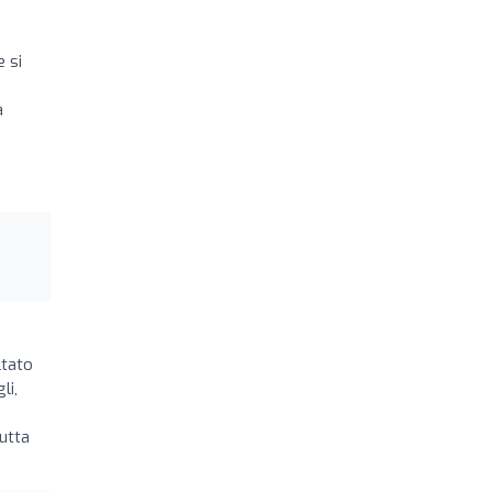
 si
a
ltato
li,
utta