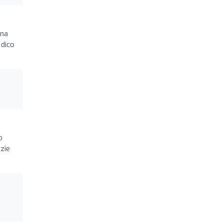
ana
 dico
o
azie