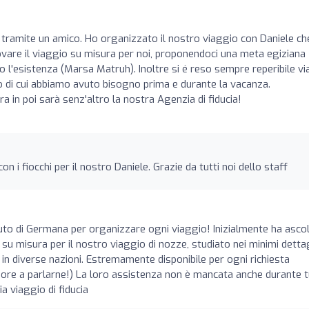
tramite un amico. Ho organizzato il nostro viaggio con Daniele che
ovare il viaggio su misura per noi, proponendoci una meta egiziana
'esistenza (Marsa Matruh). Inoltre si é reso sempre reperibile vi
di cui abbiamo avuto bisogno prima e durante la vacanza.
a in poi sarà senz'altro la nostra Agenzia di fiducia!
n i fiocchi per il nostro Daniele. Grazie da tutti noi dello staff
iuto di Germana per organizzare ogni viaggio! Inizialmente ha asco
o su misura per il nostro viaggio di nozze, studiato nei minimi dettag
pe in diverse nazioni. Estremamente disponibile per ogni richiesta
 ore a parlarne!) La loro assistenza non è mancata anche durante t
a viaggio di fiducia