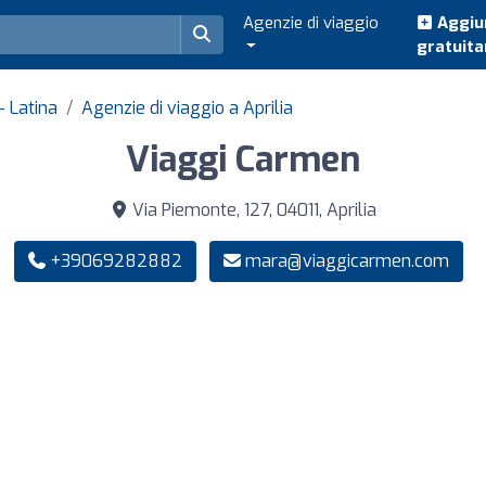
Agenzie di viaggio
Aggiun
gratuit
- Latina
Agenzie di viaggio a Aprilia
Viaggi Carmen
Via Piemonte, 127, 04011, Aprilia
+39069282882
mara@viaggicarmen.com