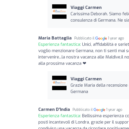
Viaggi Carmen
Carissima Deborah. Siamo felic
consulenza di Germana. Ne si
Maria Battaglia
Pubblicato il
1 year ago
Esperienza fantastica:
Unici, affidabilità e ser
voglio menzionare Germana, non ti senti mai so
intervenire...la nostra vacanza alle Maldive,il 
alla prossima vacanza ❤
Viaggi Carmen
Grazie Maria della recensione 
Germana
Carmen D'India
Pubblicato il
1 year ago
Esperienza fantastica:
Bellissima esperienza c
posti incantevoli di Londra, grazie per il supp
condiviso una vacanza da ricordare positivame