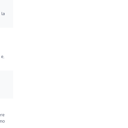
 la
 e,
ere
amo