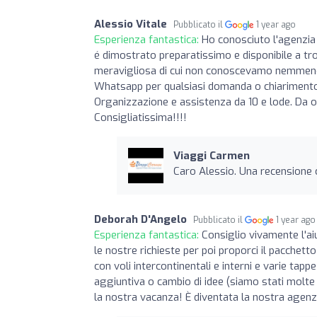
Alessio Vitale
Pubblicato il
1 year ago
Esperienza fantastica:
Ho conosciuto l'agenzia 
é dimostrato preparatissimo e disponibile a tr
meravigliosa di cui non conoscevamo nemmeno l
Whatsapp per qualsiasi domanda o chiarimento 
Organizzazione e assistenza da 10 e lode. Da or
Consigliatissima!!!!
Viaggi Carmen
Caro Alessio. Una recensione co
Deborah D'Angelo
Pubblicato il
1 year ago
Esperienza fantastica:
Consiglio vivamente l'a
le nostre richieste per poi proporci il pacchett
con voli intercontinentali e interni e varie tap
aggiuntiva o cambio di idee (siamo stati molte
la nostra vacanza! È diventata la nostra agenzi