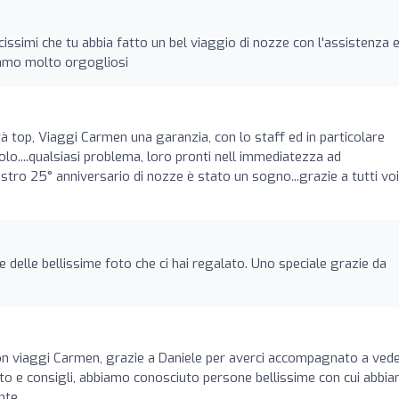
issimi che tu abbia fatto un bel viaggio di nozze con l'assistenza e
amo molto orgogliosi
ietà top, Viaggi Carmen una garanzia, con lo staff ed in particolare
lo....qualsiasi problema, loro pronti nell immediatezza ad
nostro 25° anniversario di nozze è stato un sogno...grazie a tutti voi
e delle bellissime foto che ci hai regalato. Uno speciale grazie da
on viaggi Carmen, grazie a Daniele per averci accompagnato a ved
orto e consigli, abbiamo conosciuto persone bellissime con cui abbi
nte.