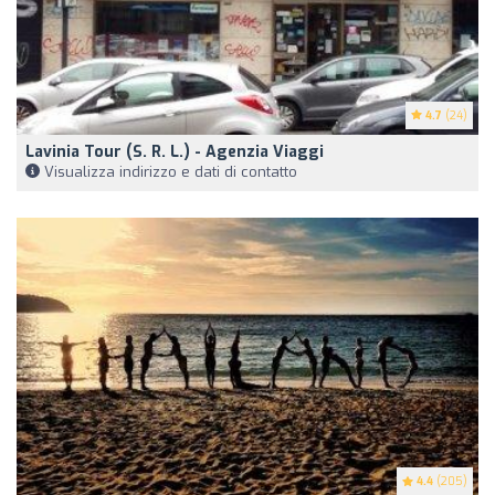
4.7
(24)
Lavinia Tour (S. R. L.) - Agenzia Viaggi
Visualizza indirizzo e dati di contatto
4.4
(205)