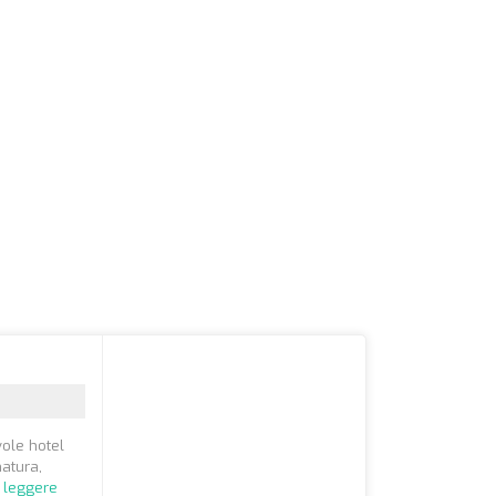
vole hotel
natura,
 leggere