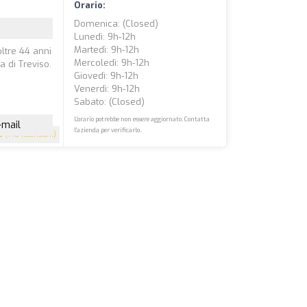
Orario:
Domenica: (closed)
Lunedì: 9h-12h
Martedì: 9h-12h
oltre 44 anni
Mercoledì: 9h-12h
a di Treviso.
Giovedì: 9h-12h
Venerdì: 9h-12h
Sabato: (closed)
L'orario potrebbe non essere aggiornato. Contatta
-mail
l'azienda per verificarlo.
6
(140 recensioni)