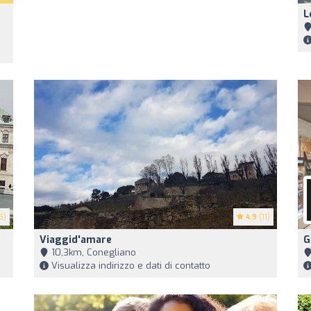
L
6)
4.9
(11)
Viaggid'amare
G
10,3km, Conegliano
Visualizza indirizzo e dati di contatto