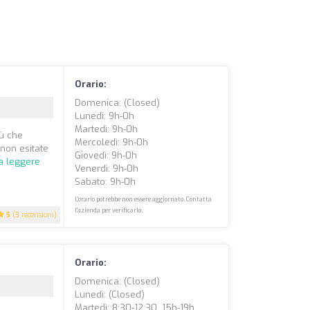
Orario:
Domenica: (closed)
Lunedì: 9h-0h
Martedì: 9h-0h
iù che
Mercoledì: 9h-0h
 non esitate
Giovedì: 9h-0h
a leggere
Venerdì: 9h-0h
Sabato: 9h-0h
L'orario potrebbe non essere aggiornato. Contatta
l'azienda per verificarlo.
5
(3 recensioni)
Orario:
Domenica: (closed)
Lunedì: (closed)
Martedì: 8:30-12:30, 15h-19h