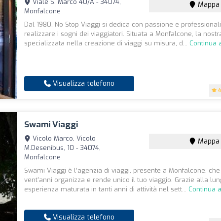
Viale S. Marco 40/A - 34074,
Mappa
Monfalcone
Dal 1980, No Stop Viaggi si dedica con passione e professionali
realizzare i sogni dei viaggiatori. Situata a Monfalcone, la nost
specializzata nella creazione di viaggi su misura, d...
Continua 
Visualizza telefono
4
Swami Viaggi
Vicolo Marco, Vicolo
Mappa
M.Desenibus, 10 - 34074,
Monfalcone
Swami Viaggi è l’agenzia di viaggi, presente a Monfalcone, che
vent’anni organizza e rende unico il tuo viaggio. Grazie alla lu
esperienza maturata in tanti anni di attività nel sett...
Continua 
Visualizza telefono