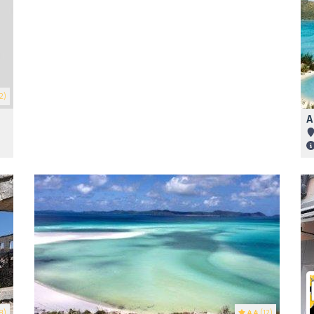
2)
A
8)
4.4
(12)