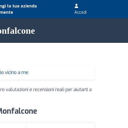
gi la tua azienda
amente
Accedi
onfalcone
io vicino a me
o valutazioni e recensioni reali per aiutarti a
 Monfalcone