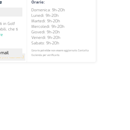
e
Orario:
Domenica: 9h-20h
Lunedì: 9h-20h
Martedì: 9h-20h
 in Golf
Mercoledì: 9h-20h
ili, che ti
Giovedì: 9h-20h
re
Venerdì: 9h-20h
Sabato: 9h-20h
L'orario potrebbe non essere aggiornato. Contatta
-mail
l'azienda per verificarlo.
5
(199 recensioni)