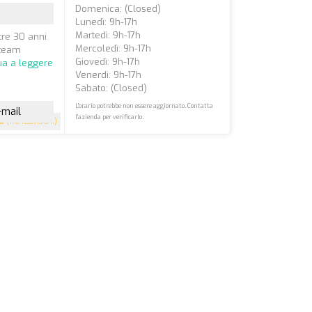
Domenica: (closed)
Lunedì: 9h-17h
Martedì: 9h-17h
tre 30 anni
Mercoledì: 9h-17h
 team
Giovedì: 9h-17h
ua a leggere
Venerdì: 9h-17h
Sabato: (closed)
L'orario potrebbe non essere aggiornato. Contatta
-mail
l'azienda per verificarlo.
.8
(118 recensioni)