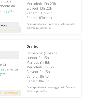
so occhi
Mercoledì: 10h-20h
Fondata da
Giovedì: 10h-20h
a leggere
Venerdì: 10h-20h
Sabato: (closed)
L'orario potrebbe non essere aggiornato. Contatta
-mail
l'azienda per verificarlo.
5
(192 recensioni)
Orario:
Domenica: (closed)
Lunedì: 8h-15h
Martedì: 8h-15h
re la
Mercoledì: 8h-15h
di esperienza
Giovedì: 8h-15h
gere
Venerdì: 8h-15h
Sabato: 8h-15h
L'orario potrebbe non essere aggiornato. Contatta
l'azienda per verificarlo.
9
(199 recensioni)