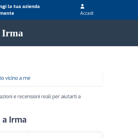
gi la tua azienda
amente
Accedi
a Irma
io vicino a me
zioni e recensioni reali per aiutarti a
i a Irma