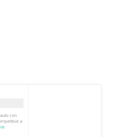
 auto con
ompetitive a
ere