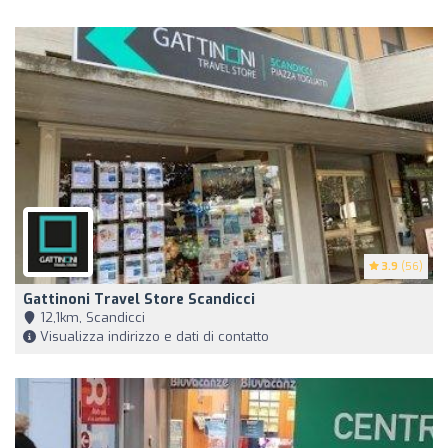
3.9
(56)
Gattinoni Travel Store Scandicci
12,1km, Scandicci
Visualizza indirizzo e dati di contatto