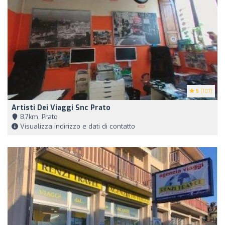
5
(107)
Artisti Dei Viaggi Snc Prato
8,7km, Prato
Visualizza indirizzo e dati di contatto