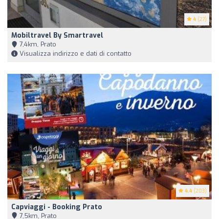
4
(27)
Mobiltravel By Smartravel
7,4km, Prato
Visualizza indirizzo e dati di contatto
4.4
(203)
Capviaggi - Booking Prato
7,5km, Prato