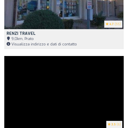
4.7
(55)
RENZI TRAVEL
9,0km, Prato
Visualizza indirizzo e dati di contatto
3.5
(6)