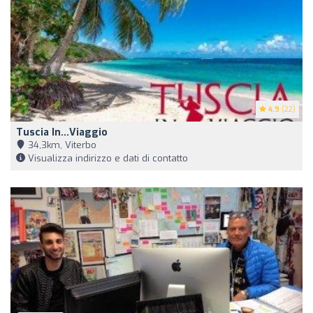
4.9
(22)
Tuscia In...Viaggio
34,3km, Viterbo
Visualizza indirizzo e dati di contatto