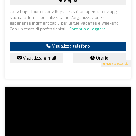
Mappa
Lady Bugs Tour di Lady Bugs s.r.l.s è un'agenzia di viaggi
situata a Terni, specializzata nell'organizzazione di
esperienze indimenticabili per le tue vacanze e weekend.
Con un team di professionisti...
Continua a leggere
Visualizza telefono
Visualizza e-mail
Orario
4.8
(13 recensioni)