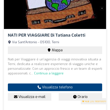
NATI PER VIAGGIARE Di Tatiana Coletti
Via Sant'Antonio - 05100, Terni
Mappa
Nati per Viaggiare è un'agenzia di viaggi innovativa situata a
Terni, dedicata a realizzare esperienze di viaggio uniche e
personalizzate. Con un approccio fresco e un team di esperti
appassionati, c...
Continua a leggere
Visualizza telefono
Visualizza e-mail
Orario
4.8
(36 recensioni)