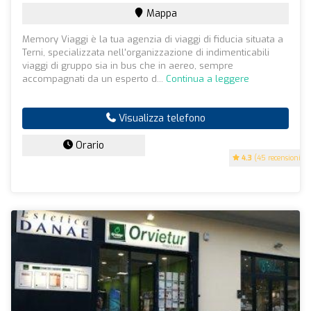
Mappa
Memory Viaggi è la tua agenzia di viaggi di fiducia situata a
Terni, specializzata nell'organizzazione di indimenticabili
viaggi di gruppo sia in bus che in aereo, sempre
accompagnati da un esperto d...
Continua a leggere
Visualizza telefono
Orario
4.3
(45 recensioni)