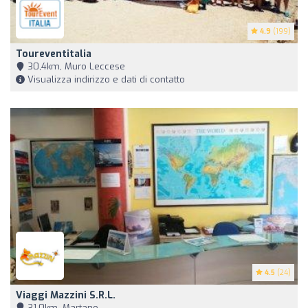
4.9
(199)
Toureventitalia
30,4km, Muro Leccese
Visualizza indirizzo e dati di contatto
4.5
(24)
Viaggi Mazzini S.r.l.
31,0km, Martano