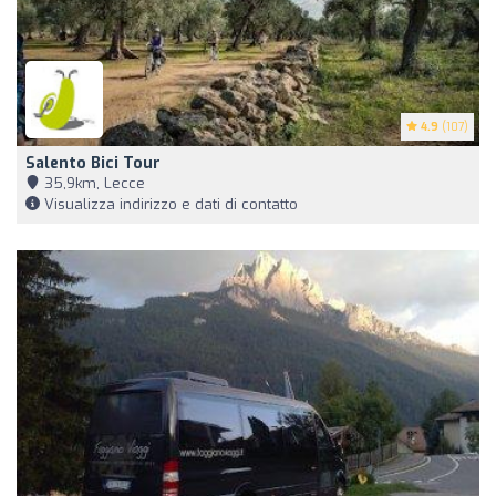
4.9
(107)
Salento Bici Tour
35,9km, Lecce
Visualizza indirizzo e dati di contatto