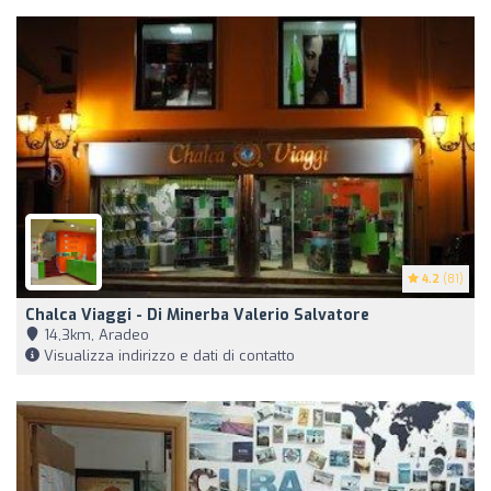
4.2
(81)
Chalca Viaggi - Di Minerba Valerio Salvatore
14,3km, Aradeo
Visualizza indirizzo e dati di contatto