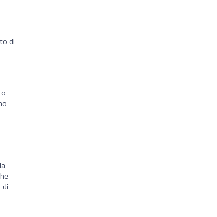
to di
to
imo
da,
che
 di