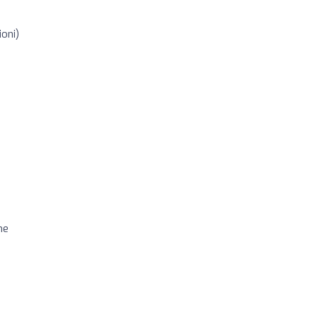
oni)
me