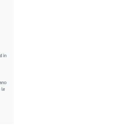
d in
dano
 le