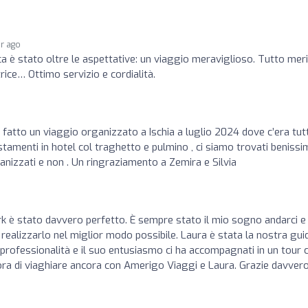
ar ago
ica è stato oltre le aspettative: un viaggio meraviglioso. Tutto meri
ice… Ottimo servizio e cordialità.
fatto un viaggio organizzato a Ischia a luglio 2024 dove c’era tut
stamenti in hotel col traghetto e pulmino , ci siamo trovati beniss
anizzati e non . Un ringraziamento a Zemira e Silvia
rk è stato davvero perfetto. È sempre stato il mio sogno andarci e
alizzarlo nel miglior modo possibile. Laura è stata la nostra gui
professionalità e il suo entusiasmo ci ha accompagnati in un tour 
ra di viaghiare ancora con Amerigo Viaggi e Laura. Grazie davvero