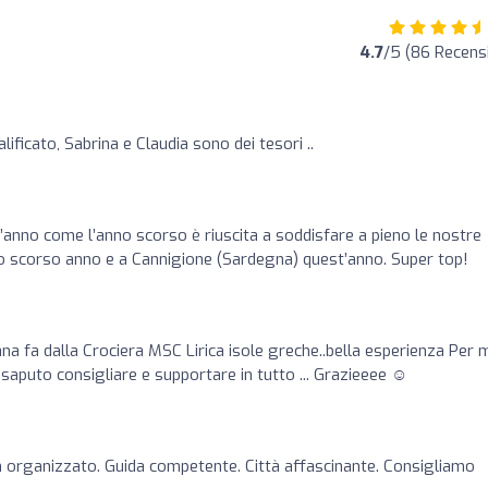
4.7
/5 (86 Recensi
ificato, Sabrina e Claudia sono dei tesori ..
t’anno come l’anno scorso è riuscita a soddisfare a pieno le nostre
o scorso anno e a Cannigione (Sardegna) quest’anno. Super top!
a fa dalla Crociera MSC Lirica isole greche..bella esperienza Per 
saputo consigliare e supportare in tutto ... Grazieeee ☺️
 organizzato. Guida competente. Città affascinante. Consigliamo