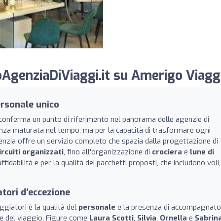
AgenziaDiViaggi.it su Amerigo Viaggi
ersonale unico
conferma un punto di riferimento nel panorama delle agenzie di
enza maturata nel tempo, ma per la capacità di trasformare ogni
enzia offre un servizio completo che spazia dalla progettazione di
ircuiti organizzati
, fino all'organizzazione di
crociera
e
lune di
ffidabilità e per la qualità dei pacchetti proposti, che includono voli,
tori d'eccezione
aggiatori è la qualità del
personale
e la presenza di accompagnato
ine del viaggio. Figure come
Laura Scotti
,
Silvia
,
Ornella
e
Sabrin