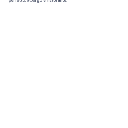
perfetto, albergo e ristorante.