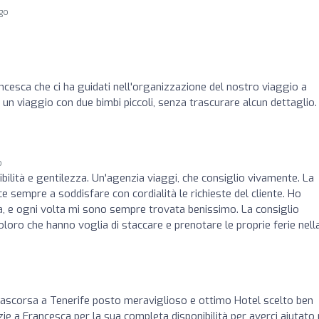
ago
ncesca che ci ha guidati nell'organizzazione del nostro viaggio a
 un viaggio con due bimbi piccoli, senza trascurare alcun dettaglio.
o
bilità e gentilezza. Un'agenzia viaggi, che consiglio vivamente. La
ce sempre a soddisfare con cordialità le richieste del cliente. Ho
a, e ogni volta mi sono sempre trovata benissimo. La consiglio
oloro che hanno voglia di staccare e prenotare le proprie ferie nell
ascorsa a Tenerife posto meraviglioso e ottimo Hotel scelto ben
zie a Francesca per la sua completa disponibilità per averci aiutato