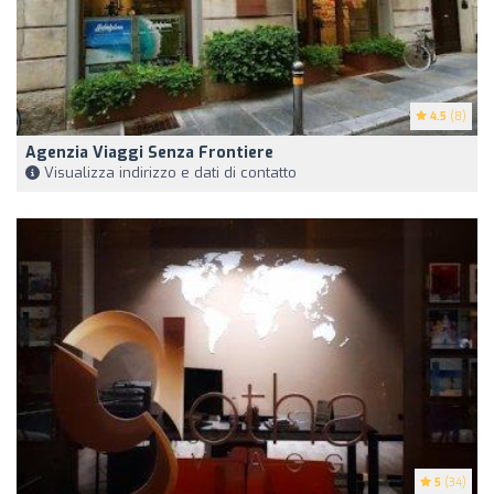
4.5
(8)
Agenzia Viaggi Senza Frontiere
Visualizza indirizzo e dati di contatto
5
(34)