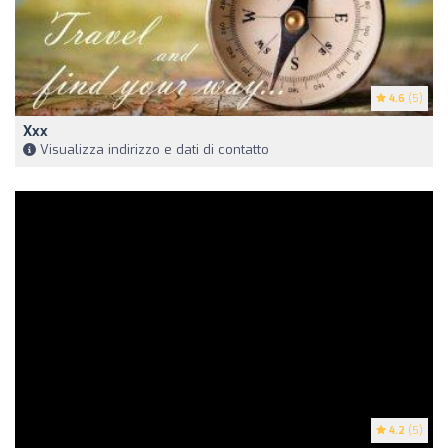
4.6
(5)
Xxx
Visualizza indirizzo e dati di contatto
4.2
(5)