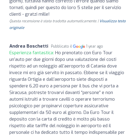
giorni), tuttavia hanno corretto l'errore quando siamo
tornati, quindi per questo do loro 5 stelle per il servizio
clienti - gratzi mille!
Questa recensione è stata tradotta automaticamente. |
Visualizza testo
originale
Andrea Boschetti
Pubblicato il
1 year ago
Esperienza fantastica:
Ho prenotato con Euro Tour
un’auto per due giorni dopo una valutazione dei costi
rispetto ad un noleggio all’aeroporto di Catania dove
invece mi ero già servito in passato. Ebbene se il viaggio
riguarda Ortigia e dall’aeroporto siete disposti a
spendere 6,20 euro a persona per il bus che vi porta a
Siracusa, potreste trovarvi davanti “persone” e non
automi istruiti a trovare cavilli o operare terrorismo
psicologico per propinarvi coperture assicurative
supplementari da 50 euro al giorno. Da Euro Tour il
deposito con la carta di credito è molto più basso
rispetto alle tariffe del noleggio in aeroporto ed il
personale ci ha dedicato tutto il tempo indispensabile per