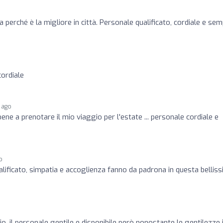
 perché è la migliore in città. Personale qualificato, cordiale e se
cordiale
 ago
ne a prenotare il mio viaggio per l'estate ... personale cordiale e
o
lificato, simpatia e accoglienza fanno da padrona in questa bellis
o, il personale gentile e disponibile però nonostante le gentilezze 