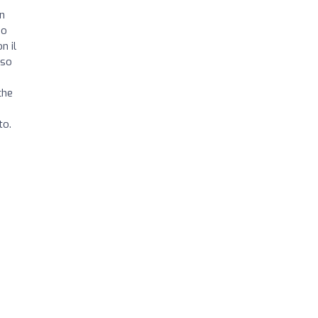
un
mo
n il
rso
che
to.