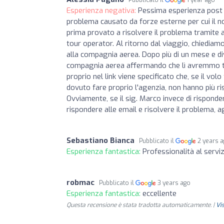
Pubblicato il
1 year ago
Esperienza negativa:
Pessima esperienza post 
problema causato da forze esterne per cui il 
prima provato a risolvere il problema tramite ag
tour operator. Al ritorno dal viaggio, chiediamo
alla compagnia aerea. Dopo più di un mese e dive
compagnia aerea affermando che lì avremmo tro
proprio nel link viene specificato che, se il vo
dovuto fare proprio l'agenzia, non hanno più r
Ovviamente, se il sig. Marco invece di rispond
rispondere alle email e risolvere il problema
Sebastiano Bianca
Pubblicato il
2 years 
Esperienza fantastica:
Professionalità al serviz
robmac
Pubblicato il
3 years ago
Esperienza fantastica:
eccellente
Questa recensione è stata tradotta automaticamente. |
Vi