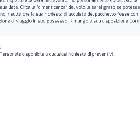
o rispetto alla data dell'evento. Ho personalmente sollecitato la
ua lista. Circa la "dimenticanza" del volo le sarei grato se potesse
 noi risulta che la sua richiesta di acquisto del pacchetto fosse con
ne di viaggio in suo possesso. Rimango a sua disposizione Cordi
o
Personale disponibile a qualsiasi richiesta di preventivi..