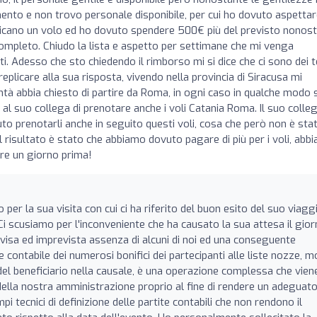
nto e non trovo personale disponibile, per cui ho dovuto aspettare
nticano un volo ed ho dovuto spendere 500€ più del previsto nonos
completo. Chiudo la lista e aspetto per settimane che mi venga
ti. Adesso che sto chiedendo il rimborso mi si dice che ci sono dei 
replicare alla sua risposta, vivendo nella provincia di Siracusa mi
à abbia chiesto di partire da Roma, in ogni caso in qualche modo 
 al suo collega di prenotare anche i voli Catania Roma. Il suo colleg
o prenotarli anche in seguito questi voli, cosa che però non è sta
Il risultato è stato che abbiamo dovuto pagare di più per i voli, abb
re un giorno prima!
 per la sua visita con cui ci ha riferito del buon esito del suo viaggi
Ci scusiamo per l'inconveniente che ha causato la sua attesa il gio
isa ed imprevista assenza di alcuni di noi ed una conseguente
 contabile dei numerosi bonifici dei partecipanti alle liste nozze, mo
del beneficiario nella causale, è una operazione complessa che vien
ella nostra amministrazione proprio al fine di rendere un adeguat
 tecnici di definizione delle partite contabili che non rendono il