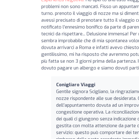
problemi non sono mancati. Fisso un appuntame
turno. prenoto il viaggio di nozze ma si dime
avessi precisato di prenotare tutto il viaggio 
notificato l'ennesimo bonifico da parte di paren
tecnici da rispettare... Delusione immensa! Per 
sembra improbabile che di mia spontanea volont
dovuta arrivarci a Roma e infatti avevo chiesto
gentilissimo, mi ha risposto che avremmo potut
più fatta se non 3 giorni prima della partenza. 
dovuto pagare un albergo e siamo dovuti parti
Conigliaro Viaggi
Gentile signora Scigliano, la ringraziamo
nozze rispondente alle sue desiderata. 
dell'appuntamento dovuta ad un improvv
congestione operativa. La riconciliazione
dei quali ci giungono senza indicazione 
gestita con molta attenzione da parte d
servizio: questo può comportare dei tempi