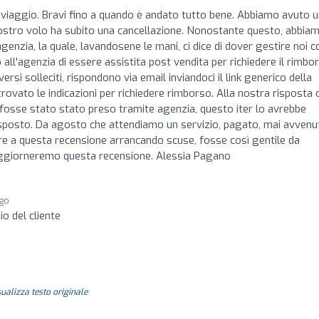
viaggio. Bravi fino a quando è andato tutto bene. Abbiamo avuto 
nostro volo ha subito una cancellazione. Nonostante questo, abbia
enzia, la quale, lavandosene le mani, ci dice di dover gestire noi co
 all'agenzia di essere assistita post vendita per richiedere il rimbo
rsi solleciti, rispondono via email inviandoci il link generico della
vato le indicazioni per richiedere rimborso. Alla nostra risposta 
lo fosse stato stato preso tramite agenzia, questo iter lo avrebbe
isposto. Da agosto che attendiamo un servizio, pagato, mai avvenu
ere a questa recensione arrancando scuse, fosse così gentile da
, aggiorneremo questa recensione. Alessia Pagano
ago
io del cliente
sualizza testo originale