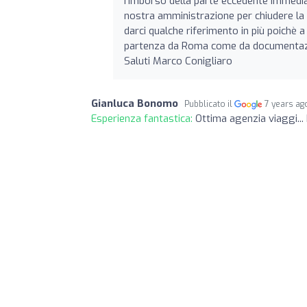
rimborso della parte eccedente immediat
nostra amministrazione per chiudere la s
darci qualche riferimento in più poichè a
partenza da Roma come da documentazio
Saluti Marco Conigliaro
Gianluca Bonomo
Pubblicato il
7 years ag
Esperienza fantastica:
Ottima agenzia viaggi... 