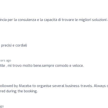
vincia per la consulenza e la capacità di trovare le migliori soluzioni 
 precisi e cordiali
ears ago
ile , mi trovo molto bene.sempre comodo e veloce.
o
followed by Maceba to organise several business travels. Always 
red during the booking.
ago