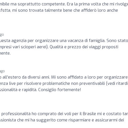
onibile ma soprattutto competente. Era la prima volta che mi rivol
sfstta, mi sono trovata talmente bene che affiderò loro anche
ago
esta agenzia per organizzare una vacanza di famiglia. Sono stat
esi vari scioperi aerei). Qualità e prezzo dei viaggi proposti
mente.
ago
o all'estero da diversi anni. Mi sono affidato a loro per organizzare
nza live per risolvere problematiche non preventivabili (vedi ritardi
ssionalità e rapidità. Consiglio fortemente!
professionalità ho comprato dei voli per il Brasile mi e costato ta
ssionista che mi ha suggerito come risparmiare e assicurarmi dei