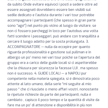
da subito Onde evitare equivoci i posti a sedere oltre ad
essere assegnati dovrebbero essere ben visibili sul
sedile dedicato e l’autista durante i vari tour potrebbe
accompagnare i partecipanti (che spesso in gran parte
sono “agé”) nel punto più vicino al luogo da visitare, se
non ci fossero parcheggi in loco per l’autobus una volta
fatti scendere i passeggeri, può andare con tranquillità a
cercare il luogo adatto per la sosta prolungata. 3.
ACCOMPAGNATORE — nulla da eccepire per quanto
riguarda professionalità e gestione sul pullman e in
albergo un po’ meno nei vari tour poiché se l’apertura del
gruppo era a carico delle guide locali si ci aspetterebbe
che la chiusura per sicurezza la facesse LUI , ma spesso
non é successo. 4. GUIDE LOCALI — a NAPOLI pur
competente nella materia spiegata, si é dimostrata poco
attente al lato umano, della serie “mi seguite al mio
passo “ che ci riusciate o meno affari vostri, nonostante
le ripetute richieste da parte dei partecipanti, nulla é
cambiato , capisco il poco tempo e la quantità di visite da
fare ma un po’ di attenzione e disponibilità in più non