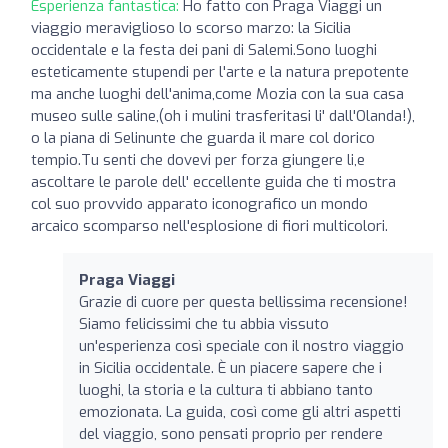
Esperienza fantastica:
Ho fatto con Praga Viaggi un
viaggio meraviglioso lo scorso marzo: la Sicilia
occidentale e la festa dei pani di Salemi.Sono luoghi
esteticamente stupendi per l'arte e la natura prepotente
ma anche luoghi dell'anima,come Mozia con la sua casa
museo sulle saline,(oh i mulini trasferitasi li' dall'Olanda!),
o la piana di Selinunte che guarda il mare col dorico
tempio.Tu senti che dovevi per forza giungere li,e
ascoltare le parole dell' eccellente guida che ti mostra
col suo provvido apparato iconografico un mondo
arcaico scomparso nell'esplosione di fiori multicolori.
Praga Viaggi
Grazie di cuore per questa bellissima recensione!
Siamo felicissimi che tu abbia vissuto
un'esperienza così speciale con il nostro viaggio
in Sicilia occidentale. È un piacere sapere che i
luoghi, la storia e la cultura ti abbiano tanto
emozionata. La guida, così come gli altri aspetti
del viaggio, sono pensati proprio per rendere