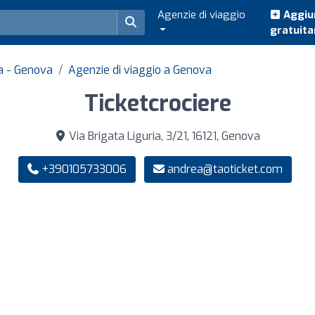
Agenzie di viaggio
Aggiun
gratuit
ia - Genova
Agenzie di viaggio a Genova
Ticketcrociere
Via Brigata Liguria, 3/21, 16121, Genova
+390105733006
andrea@taoticket.com