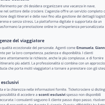
iferimento per chi desidera organizzare una vacanza in nave,
e nel settore delle crociere. L'agenzia offre un servizio completo 
ione degli itinerari e delle navi fino alla gestione dei dettagli logisti
serena e senza stress. La piattaforma digitale è supportata da un
trasformano la prenotazione online in un'esperienza personalizzata
igenze del viaggiatore
a qualità eccezionale del personale. Agenti come
Emanuela
,
Giann
te per la loro competenza, pazienza e disponibilità. I clienti
tare attentamente le richieste, anche le più complesse, e di fornire
l'itinerario più adatti. La professionalità si combina con un approccio
ducia che porta molti viaggiatori a tornare a prenotare con gli stes
 esclusivi
ta e la chiarezza nelle informazioni fornite. Ticketcrociere si distin
 possibilità di accedere a
sconti esclusivi
spesso non disponibili
ccurata: i consulenti seguono il cliente passo dopo passo, risolve
fase di preventivo che durante il viaggio. Questa affidabilità ha fatto