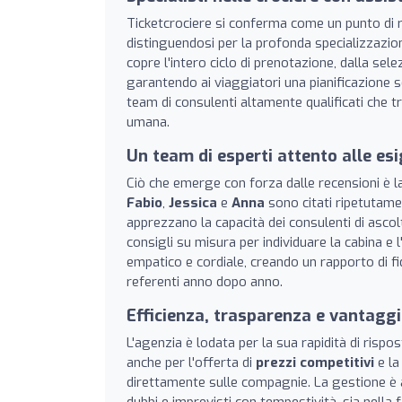
Ticketcrociere si conferma come un punto di r
distinguendosi per la profonda specializzazion
copre l'intero ciclo di prenotazione, dalla selez
garantendo ai viaggiatori una pianificazione 
team di consulenti altamente qualificati che 
umana.
Un team di esperti attento alle es
Ciò che emerge con forza dalle recensioni è l
Fabio
,
Jessica
e
Anna
sono citati ripetutamen
apprezzano la capacità dei consulenti di ascol
consigli su misura per individuare la cabina e 
empatico e cordiale, creando un rapporto di fi
referenti anno dopo anno.
Efficienza, trasparenza e vantaggi
L'agenzia è lodata per la sua rapidità di rispos
anche per l'offerta di
prezzi competitivi
e la
direttamente sulle compagnie. La gestione è a
dubbi e imprevisti con tempestività, sia nella 