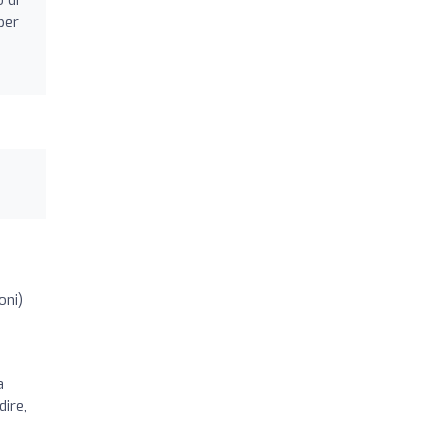
per
oni)
a
dire,