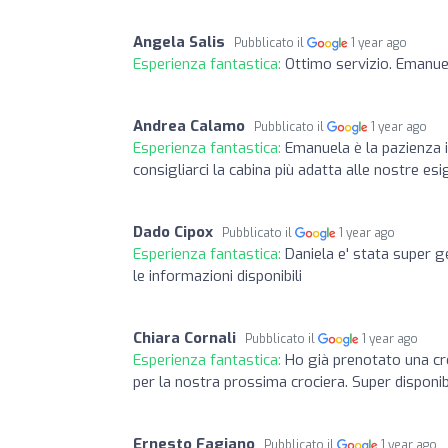
Angela Salis
Pubblicato il
1 year ago
Esperienza fantastica:
Ottimo servizio. Emanue
Andrea Calamo
Pubblicato il
1 year ago
Esperienza fantastica:
Emanuela è la pazienza i
consigliarci la cabina più adatta alle nostre es
Dado Cipox
Pubblicato il
1 year ago
Esperienza fantastica:
Daniela e' stata super g
le informazioni disponibili
Chiara Cornali
Pubblicato il
1 year ago
Esperienza fantastica:
Ho già prenotato una cro
per la nostra prossima crociera. Super disponibi
Ernesto Fagiano
Pubblicato il
1 year ago