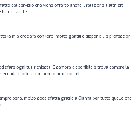
tto del servizio che viene offerto anche il relazione a altri siti .
le mie scelte...
o
e le mie crociere con loro, molto gentili e disponibili e professiona
ddisfare ogni tua richiesta. È sempre disponibile e trova sempre la
 seconda crociera che prenotiamo con lei...
empre bene, molto soddisfatta grazie a Gianna per tutto quello che
a