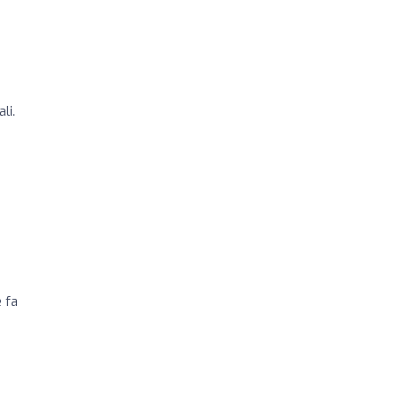
li.
 fa