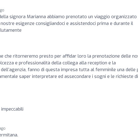
ago
à della signora Marianna abbiamo prenotato un viaggio organizzato 
 nostre esigenze consigliandoci e assistendoci prima e durante il
solutamente
ne che ritorneremo presto per affidar loro la prenotazione delle no
lcezza e professionalità della collega alla reception e la
dell’agenzia, fanno di questa impresa tutta al femminile una delle 
ndamentale saper interpretare ed assecondare i sogni e le richieste d
 impeccabili
 ago
ermitana.