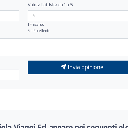
Valuta l'attività da 1 a 5
1 = Scarso
5 = Eccellente
Invia opinione
iola Viaggi Srl appare nei seguenti ele