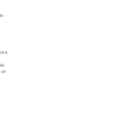
in
stre
più
i un