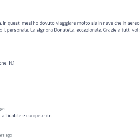
tà. In questi mesi ho dovuto viaggiare molto sia in nave che in aereo
il personale. La signora Donatella, eccezionale. Grazie a tutti voi 
one. N.1
ago
, affidabile e competente.
ars ago