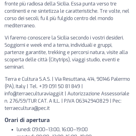
fronte più radiosa della Sicilia. Essa punta verso tre
continenti e ne sintetizza le caratteristiche. Tre volte, nel
corso dei secoli, fu il più fulgido centro del mondo
mediterraneo.
Vi faremo conoscere la Sicilia secondo i vostri desideri.
Soggiorni e week end a tema, individuali e gruppi,
partenze garantite, trekking e percorsi natura, visite alla
scoperta delle città (Citytrips), viaggi studio, eventi e
seminari.
Terra e Cultura S.A.S. | Via Resuttana, 414, 90146 Palermo
(PA), Italy | Tel. +39 091 50 81 849 |
info@terraeculturaviaggi.it
| Autorizzazione Assessoriale
n. 276/S9/TUR CAT. A ILL. | P.IVA 06342940829 | Pec:
terraecultura@pec.it
Orari di apertura
lunedì: 09:00–13:00, 16:00–19:00