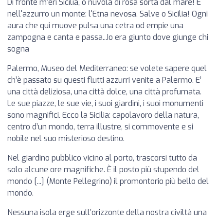
Di fronte m'eri Sicilia, o nuvola di rosa sorta dal mare! E
nell'azzurro un monte: l'Etna nevosa. Salve o Sicilia! Ogni
aura che qui muove pulsa una cetra od empie una
zampogna e canta e passa...Io era giunto dove giunge chi
sogna
Palermo, Museo del Mediterraneo: se volete sapere quel
ch’è passato su questi flutti azzurri venite a Palermo. E’
una città deliziosa, una città dolce, una città profumata.
Le sue piazze, le sue vie, i suoi giardini, i suoi monumenti
sono magnifici. Ecco la Sicilia: capolavoro della natura,
centro d’un mondo, terra illustre, si commovente e si
nobile nel suo misterioso destino.
Nel giardino pubblico vicino al porto, trascorsi tutto da
solo alcune ore magnifiche. È il posto più stupendo del
mondo [...] (Monte Pellegrino) il promontorio più bello del
mondo.
Nessuna isola erge sull’orizzonte della nostra civiltà una