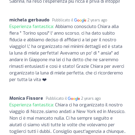
Sabrina, ha reso l'esperienza più ricca e priva di intoppi!
michela gerbaudo
Pubblicato il
2 years ago
Esperienza fantastica:
Abbiamo conosciuto Chiara alla
fiera " Torino sposi" l' anno scorso, ci ha dato subito
fiducia e abbiamo deciso di affidarci a lei per il nostro
viaggio! L' ha organizzato nei minimi dettagli ed è stata
la luna di miele perfetta! Avevamo un po' di " ansia" ad
andare in Giappone ma lei ci ha detto che ne saremmo
rimasti entusiasti e così è stato! Grazie Chiara per averci
organizzato la luna di miele perfetta, che ci ricorderemo
per tutta la vita ❤️
Monica Fissore
Pubblicato il
2 years ago
Esperienza fantastica:
Chiara ci ha organizzato il nostro
viaggio di Nozze..siamo andati a New York ed in Messico.
Non ci è mai mancato nulla. Ci ha sempre seguito e
aiutati ci siamo visti tutte le volte che volevamo per
toglierci tutti i dubbi.. Consiglio quest'agenzia a chiunque..