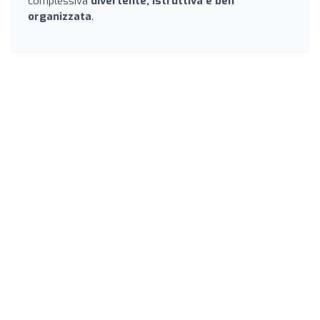
complessiva
divertente, istruttiva e ben
organizzata
.