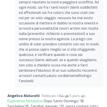
sempre reputato la nostra peggiore sconfitta. Ad
ogni modo, sia fra i tanti nostri clienti soddisfatti
ed affezionati sia fra coloro che sono stati con
noi per un solo viaggio, nessuno ha mai avuto
occasione di mettere in dubbio la nostra onestà e
la nostra personalità.Dai nostri archivi non risulta
nulla (preventivi, richieste o prenotazioni) a suo
nome presso la nostra agenzia. La prego con
umiltà di voler prendere contatto con noi, in modo
che si possa capire meglio se ci stia sfuggendo
qualcosa, e verificare quando e cosa sia
successo.Siamo abituati, se e quando sbagliamo,
non solo a chiedere scusa ma anche a farci
perdonare.Fiducioso di un suo sollecito riscontro
ai nostri contatti,saluto cordialmenteRodrigo
Fancinelli
Angelica Malucelli
Pubblicato il
5 years ago
Esperienza fantastica:
Dopo Santo Domingo '18,
Seychelles'19, Zanzibar gennaio '20, senza contare tutti i