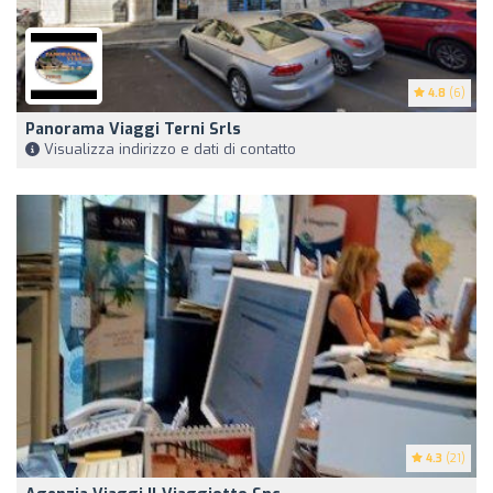
4.8
(6)
Panorama Viaggi Terni Srls
Visualizza indirizzo e dati di contatto
4.3
(21)