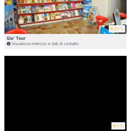
4.3
(6)
Gio' Tour
Visualizza indirizzo e dati di contatto
5
(5)