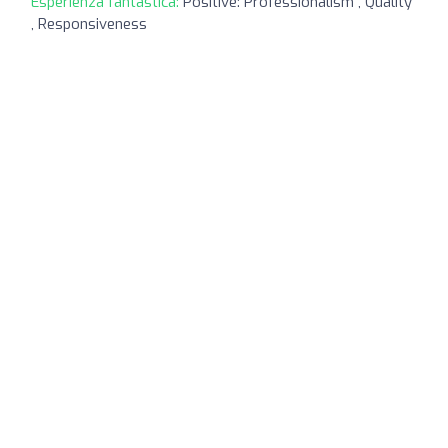
Esperienza fantastica:
Positive: Professionalism , Quality
, Responsiveness