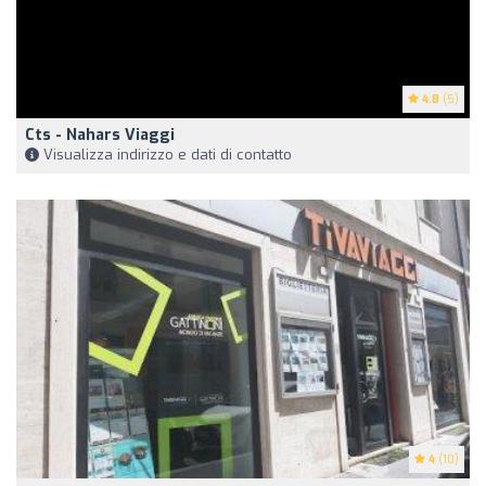
4.8
(5)
Cts - Nahars Viaggi
Visualizza indirizzo e dati di contatto
4
(10)