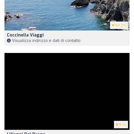
4.7
(10)
Coccinella Viaggi
Visualizza indirizzo e dati di contatto
5
(5)