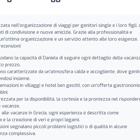
ata nell'organizzazione di viaggi per genitori single e i loro figli,
i di condivisione e nuove amicizie. Grazie alla professionalità e
to un'ottima organizzazione e un servizio attento alle loro esigenze.
recensioni:
i lodano la capacità di Daniela di seguire ogni dettaglio della vacanza
to prezzo.
o caratterizzate da un'atmosfera calda e accogliente, dove genit
endosi insieme.
temazioni in villaggi e hotel ben gestiti, con un'offerta gastronomi
bini.
ezzata per la disponibilità, la cortesia e la prontezza nel risponder
le vacanze.
o alle vacanze in Grecia, ogni esperienza è descritta come
 e la creazione di veri e propri legami.
oni segnalano piccoli problemi logistici o di qualità in alcune
ienza complessiva.