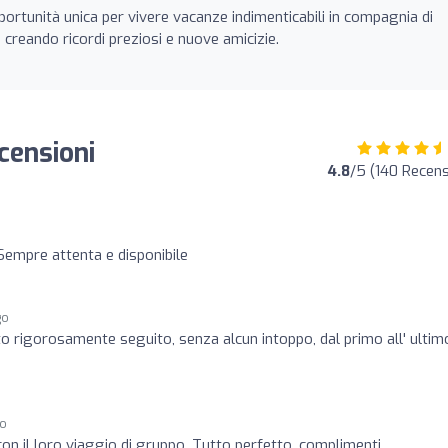
pportunità unica per vivere vacanze indimenticabili in compagnia di
creando ricordi preziosi e nuove amicizie.
censioni
4.8
/5 (140 Recens
 Sempre attenta e disponibile
go
o rigorosamente seguito, senza alcun intoppo, dal primo all' ultim
go
n il loro viaggio di gruppo. Tutto perfetto, complimenti.