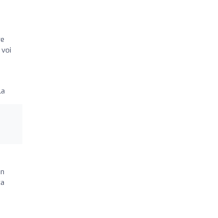
re
 voi
la
un
ta