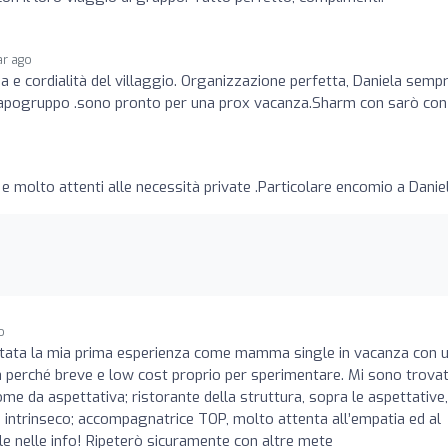
ar ago
a e cordialità del villaggio. Organizzazione perfetta, Daniela semp
 capogruppo .sono pronto per una prox vacanza.Sharm con sarò con
e molto attenti alle necessità private .Particolare encomio a Danie
o
stata la mia prima esperienza come mamma single in vacanza con 
 perché breve e low cost proprio per sperimentare. Mi sono trova
e da aspettativa; ristorante della struttura, sopra le aspettative,
re intrinseco; accompagnatrice TOP, molto attenta all’empatia ed al
e nelle info! Ripeterò sicuramente con altre mete