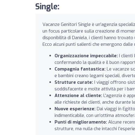
Single:
Vacanze Genitori Single è un'agenzia specializz
un focus particolare sulla creazione di moment
disponibilità di Daniela, i clienti hanno trova
Ecco alcuni punti salienti che emergono dalle 
Organizzazione impeccabile:
I client
confermando la qualità e il buon rappor
Compagnia fantastica:
Le vacanze son
e bambini creano legami speciali, divert
Strutture curate:
I viaggi offrono sis
soddisfacente e molte attività per i bam
Attenzione al cliente:
L'agenzia è appr
alle richieste dei clienti, anche durante 
Nuove esperienze:
Dai viaggi in Egitt
indimenticabile, con un'ottima atmosfera
Punti di miglioramento:
Alcune recensi
strutture, ma nulla che intacchi l'esper