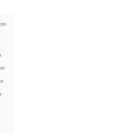
 con
,
ori
ca
e