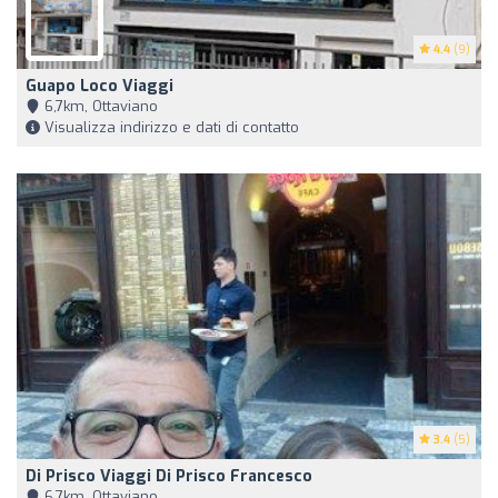
4.4
(9)
Guapo Loco Viaggi
6,7km, Ottaviano
Visualizza indirizzo e dati di contatto
3.4
(5)
Di Prisco Viaggi Di Prisco Francesco
6,7km, Ottaviano