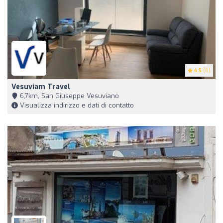
4.5
(6)
Vesuviam Travel
6,7km, San Giuseppe Vesuviano
Visualizza indirizzo e dati di contatto