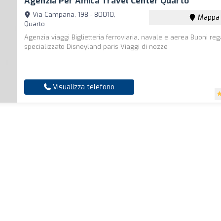
Agenzia Per Amica Travel Center Quarto
Via Campana, 198 - 80010,
Mappa
Quarto
Agenzia viaggi Biglietteria ferroviaria, navale e aerea Buoni re
specializzato Disneyland paris Viaggi di nozze
Visualizza telefono