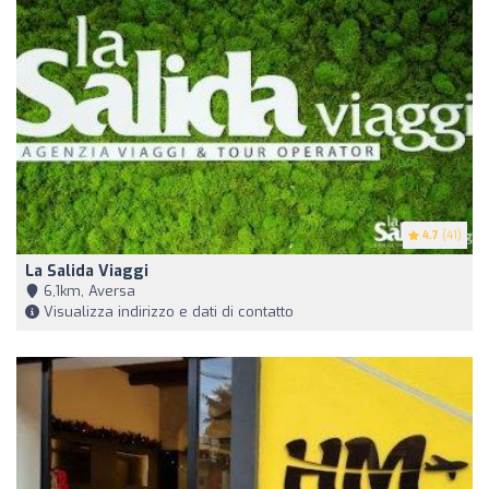
4.7
(41)
La Salida Viaggi
6,1km, Aversa
Visualizza indirizzo e dati di contatto