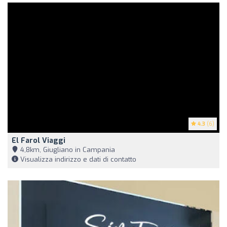
4.3
(6)
El Farol Viaggi
4,8km, Giugliano in Campania
Visualizza indirizzo e dati di contatto