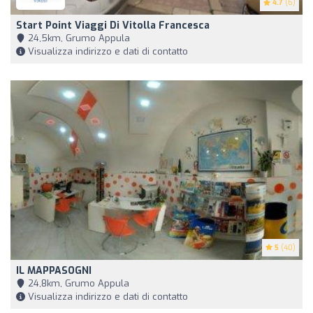
4.7
(6)
Start Point Viaggi Di Vitolla Francesca
24,5km, Grumo Appula
Visualizza indirizzo e dati di contatto
5
(40)
IL MAPPASOGNI
24,8km, Grumo Appula
Visualizza indirizzo e dati di contatto